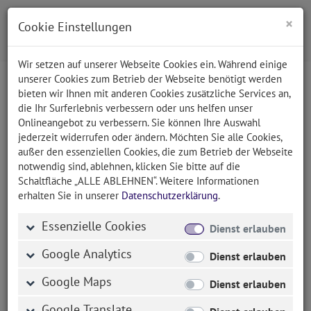
×
Cookie Einstellungen
Wir setzen auf unserer Webseite Cookies ein. Während einige
unserer Cookies zum Betrieb der Webseite benötigt werden
bieten wir Ihnen mit anderen Cookies zusätzliche Services an,
Impressum
die Ihr Surferlebnis verbessern oder uns helfen unser
Onlineangebot zu verbessern. Sie können Ihre Auswahl
jederzeit widerrufen oder ändern. Möchten Sie alle Cookies,
außer den essenziellen Cookies, die zum Betrieb der Webseite
newCOMer GmbH
notwendig sind, ablehnen, klicken Sie bitte auf die
Schmidstraße 32-34
Schaltfläche „ALLE ABLEHNEN“. Weitere Informationen
94234 Viechtach
erhalten Sie in unserer
Datenschutzerklärung
.
Deutschland
Essenzielle Cookies
Dienst erlauben
Telefon: +49 (0) 99 42 / 90 20 73
Google Analytics
Dienst erlauben
Telefax: +49 (0) 99 42 / 90 20 75
Google Maps
Dienst erlauben
E-Mail:
info@newcomer.de
Web:
www.newcomer.de
Google Translate