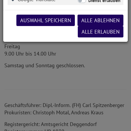
Dienst erlauben
Geschäftszeiten:
AUSWAHL SPEICHERN
ALLE ABLEHNEN
Montag bis Donnerstag
ALLE ERLAUBEN
9.00 Uhr bis 18.00 Uhr
Freitag
9.00 Uhr bis 14.00 Uhr
Samstag und Sonntag geschlossen.
Geschäftsführer: Dipl.-Inform. (FH) Carl Spitzenberger
Prokuristen: Christoph Motal, Andreas Kraus
Registergericht: Amtsgericht Deggendorf