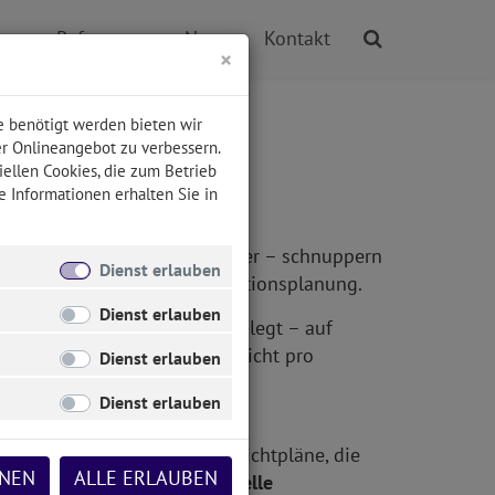
te
Referenzen
News
Kontakt
×
e benötigt werden bieten wir
er Onlineangebot zu verbessern.
iellen Cookies, die zum Betrieb
e Informationen erhalten Sie in
Sie gerne ins digitale Zeitalter – schnuppern
Dienst erlauben
orteile der digitalen Produktionsplanung.
Dienst erlauben
Maschinenschichtpläne
festgelegt – auf
trieben mit einer Schicht) nicht pro
Dienst erlauben
 pro Maschine einen eigenen
Dienst erlauben
 Maschine pro Tag – auch Schichtpläne, die
HNEN
ALLE ERLAUBEN
d erlauben
komplett individuelle