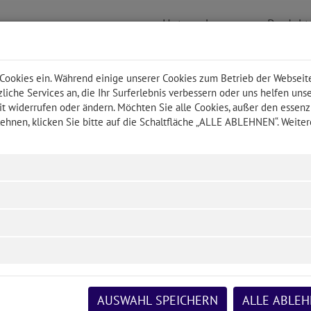
Unternehmen
Produk
 Cookies ein. Während einige unserer Cookies zum Betrieb der Webseit
liche Services an, die Ihr Surferlebnis verbessern oder uns helfen uns
t widerrufen oder ändern. Möchten Sie alle Cookies, außer den essenz
it ProvenSys
ehnen, klicken Sie bitte auf die Schaltfläche „ALLE ABLEHNEN“. Weiter
 digital oder noch per Terminplaner? ProvenSys begleitet 
 neue Modul „Produktionsplanung“
und entdecken Sie die V
n werden Arbeitszeiten einer Maschine über sogenannte
hinenzeiten (beispielsweise in Produktionslinien oder Be
tändlich können Sie aber für maximale Flexibilität auch
festlegen, sondern definieren einfach die Arbeitszeit der
AUSWAHL SPEICHERN
ALLE ABLE
en durch diese Unabhängigkeit frei abgebildet werden un