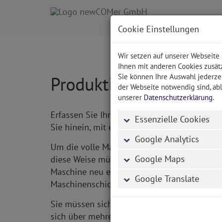
Cookie Einstellungen
Wir setzen auf unserer Webseite
Ihnen mit anderen Cookies zusätz
Sie können Ihre Auswahl jederzei
Produktionsplanung m
der Webseite notwendig sind, abl
unserer
Datenschutzerklärung
.
Erfassen Sie Ihre Produktionsplanung bereits
Essenzielle Cookies
Sie hinein, mit einem kurzen
Einblick in das
Google Analytics
Um die volle Macht des Systems auszunutze
Google Maps
diese Weise müssen simultan ablaufende Masc
Maschine neu eingegeben werden. Selbstvers
Google Translate
Maschinenschichtplan erstellen.
Sie müssen sich dabei nicht auf Wochentage 
sich über mehrere Wochen erstrecken, könn