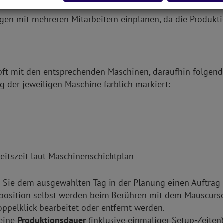
gen mit mehreren Mitarbeitern einplanen, da die Produkti
ft mit den entsprechenden Maschinen, daraufhin folgende
g der jeweiligen Maschine farblich markiert:
eitszeit laut Maschinenschichtplan
 Sie dem ausgewählten Tag in der Planung einen Auftrag b
osition selbst werden beim Berühren mit dem Mauscursor
ppelklick bearbeitet oder entfernt werden.
 eine
Produktionsdauer
(inklusive einmaliger Setup-Zeiten)