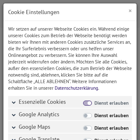
×
Cookie Einstellungen
Wir setzen auf unserer Webseite Cookies ein. Während einige
unserer Cookies zum Betrieb der Webseite benötigt werden
bieten wir Ihnen mit anderen Cookies zusätzliche Services an,
Bernd Hackl / 7P-Horses
die Ihr Surferlebnis verbessern oder uns helfen unser
Onlineangebot zu verbessern. Sie können Ihre Auswahl
(seit 2018)
jederzeit widerrufen oder ändern. Möchten Sie alle Cookies,
außer den essenziellen Cookies, die zum Betrieb der Webseite
notwendig sind, ablehnen, klicken Sie bitte auf die
Schaltfläche „ALLE ABLEHNEN“. Weitere Informationen
erhalten Sie in unserer
Datenschutzerklärung
.
Ticketsystem für Veranstaltungen und Kurse
des TV-bekannten Horseman
Essenzielle Cookies
Dienst erlauben
Als Pionier setzt der Pferdeprofi Bernd Hackl mit
Google Analytics
Dienst erlauben
seinem Team die Version 2.0 unseres erfolgreichen
Ticketsystems ein, das schneller, flexibler und
Google Maps
Dienst erlauben
mächtiger als sein Vorgänger ist. Über 10
Google Translate