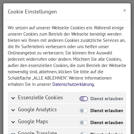
×
Cookie Einstellungen
Wir setzen auf unserer Webseite Cookies ein. Während einige
unserer Cookies zum Betrieb der Webseite benötigt werden
bieten wir Ihnen mit anderen Cookies zusätzliche Services an,
HUK Coburg (seit 2007)
die Ihr Surferlebnis verbessern oder uns helfen unser
Onlineangebot zu verbessern. Sie können Ihre Auswahl
jederzeit widerrufen oder ändern. Möchten Sie alle Cookies,
außer den essenziellen Cookies, die zum Betrieb der Webseite
notwendig sind, ablehnen, klicken Sie bitte auf die
Entwicklung von Sondersoftware
Schaltfläche „ALLE ABLEHNEN“. Weitere Informationen
erhalten Sie in unserer
Datenschutzerklärung
.
Für das Unternehmen HUK Coburg haben wir diverse
Sondersoftware entwickelt.
Essenzielle Cookies
Dienst erlauben
Diese Software-Lösungen wurden, angepasst an die
Google Analytics
Dienst erlauben
Beriebsabläufe und nötigen Berechnungen,
individuell konzipiert und programmiert.
Google Maps
Dienst erlauben
Folgende Rechner wurden für die HUK-Coburg
Google Translate