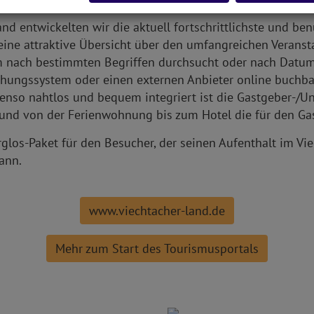
and entwickelten wir die aktuell fortschrittlichste und be
eine attraktive Übersicht über den umfangreichen Veranst
m nach bestimmten Begriffen durchsucht oder nach Datum 
hungssystem oder einen externen Anbieter online buchbar 
nso nahtlos und bequem integriert ist die Gastgeber-/Un
d und von der Ferienwohnung bis zum Hotel die für den Gas
los-Paket für den Besucher, der seinen Aufenthalt im Vie
ann.
www.viechtacher-land.de
Mehr zum Start des Tourismusportals