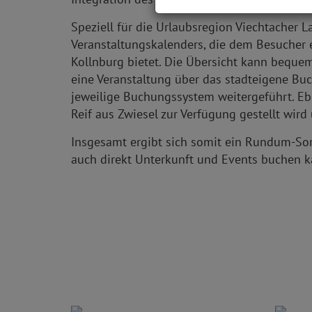
Speziell für die Urlaubsregion Viechtacher L
Veranstaltungskalenders, die dem Besucher 
Kollnburg bietet. Die Übersicht kann beque
eine Veranstaltung über das stadteigene Buc
jeweilige Buchungssystem weitergeführt. Ebe
Reif aus Zwiesel zur Verfügung gestellt wir
Insgesamt ergibt sich somit ein Rundum-Sorg
auch direkt Unterkunft und Events buchen k