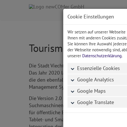
Cookie Einstellungen
Wir setzen auf unserer Webseite
Ihnen mit anderen Cookies zusätz
Sie können Ihre Auswahl jederzei
Tourismusverband Viec
der Webseite notwendig sind, abl
unserer
Datenschutzerklärung
.
Die Stadt Viechtach und die Urlaubsregion 
Essenzielle Cookies
Das Jahr 2020 läutete unser langjähriger Ku
Google Analytics
die den ebenfalls von uns programmierten Vo
Management Systems im Einsatz.
Google Maps
Die Version 2.0 unseres Content Managemen
Google Translate
Suchmaschinen gelegt. Des Weiteren wurde d
für öffentliche Einrichtungen, die die Anfor
Tablet- und Smartphone Benutzer ein (Respon
Integration des Google Übersetzers für Urlau