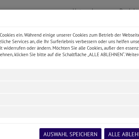
Unternehmen
Produk
 Cookies ein. Während einige unserer Cookies zum Betrieb der Webseit
liche Services an, die Ihr Surferlebnis verbessern oder uns helfen uns
t widerrufen oder ändern. Möchten Sie alle Cookies, außer den essenz
htacher Land (seit 2020)
ehnen, klicken Sie bitte auf die Schaltfläche „ALLE ABLEHNEN“. Weiter
Viechtacher Land vertrauen bereits seit 2007 auf das n
nde mit dem Relaunch der Informationsplattform der Urlau
rgänger des Portals ablöste. Ab sofort ist somit die bra
t Systems wurde von Grund auf neu entwickelt. Besondere
as System geschwindigkeitsoptimiert und Wert auf einen h
derungen der BITV erfüllen müssen. Natürlich schließt das 
sive Design), die das Nutzererlebnis perfektionieren. Ab
AUSWAHL SPEICHERN
ALLE ABLE
bsgäste aus dem Ausland, der alle Texte live übersetzt.