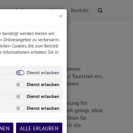
te
Referenzen
News
Kontakt
×
e benötigt werden bieten wir
er Onlineangebot zu verbessern.
iellen Cookies, die zum Betrieb
e Informationen erhalten Sie in
ewCOMer Content Management System.
Dienst erlauben
bsregion Viechtacher Land für Touristen ein,
ndneue Version 2.0 unseres Content
Dienst erlauben
Dienst erlauben
r Wert wurde auf die Optimierung für
Dienst erlauben
ohen Grad an Barrierefreiheit gelegt. Ideal
auch speziell optimierte Ansichten für
gerundet wird das System durch die
HNEN
ALLE ERLAUBEN