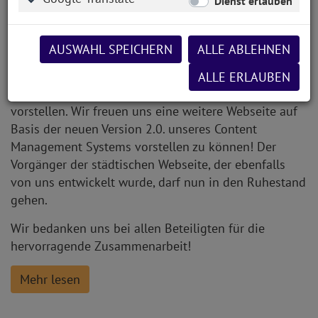
Dienst erlauben
AUSWAHL SPEICHERN
ALLE ABLEHNEN
Donnerstag, 19.11.2020, 08:49 Uhr
Dienstag, den 19.11.2020 durften wir den neuen
ALLE ERLAUBEN
Internetauftritt der Stadt Viechtach öffentlich
vorstellen. Wir freuen uns eine weitere Webseite auf
Basis der neuen Version 2.0. unseres Content
Management Systems vorstellen zu können! Der
Vorgänger der städtischen Webseite, der ebenfalls
von uns entwickelt wurde, darf nun in den Ruhestand
gehen.
Wir bedanken uns bei allen Beteiligten für die
hervorragende Zusammenarbeit!
Mehr lesen